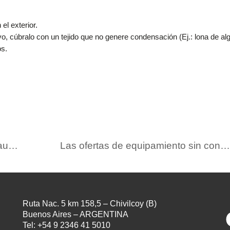
el exterior.
o, cúbralo con un tejido que no genere condensación (Ej.: lona de al
os.
Mantenimiento de verano para su autoelevador
Las ofertas de equipamiento sin conductor de Toyota Argentina
Ruta Nac. 5 km 158,5 – Chivilcoy (B)
Buenos Aires – ARGENTINA
Tel: +54 9 2346 41 5010