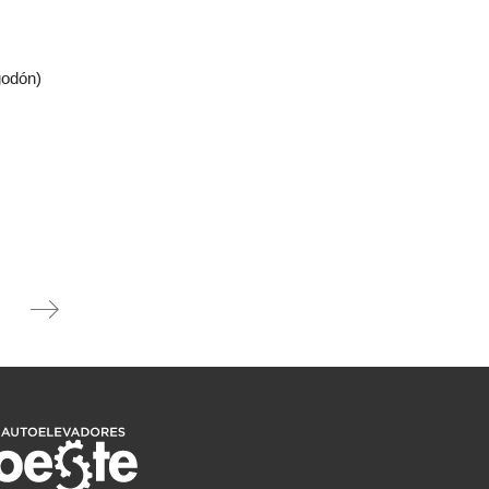
godón)