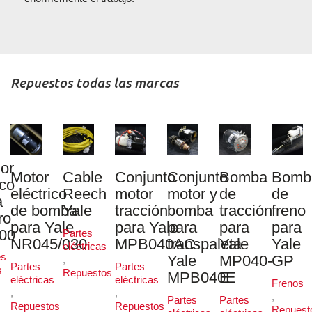
Repuestos todas las marcas
Cable
Conjunto
Conjunto
Bomba
Bomba
Filtro
ico
Reech
motor
motor y
de
de
de air
mba
Yale
tracción
bomba
tracción
freno
Nissa
Yale
para Yale
para
para
para
Partes
Filtros
5/030
MPB040AC
transpaleta
Yale
Yale
eléctricas
de aire
Yale
MP040-
GP
,
,
Partes
Repuestos
Repuest
MPB040E
E
s
eléctricas
Frenos
,
,
Partes
Partes
os
Repuestos
Repuestos